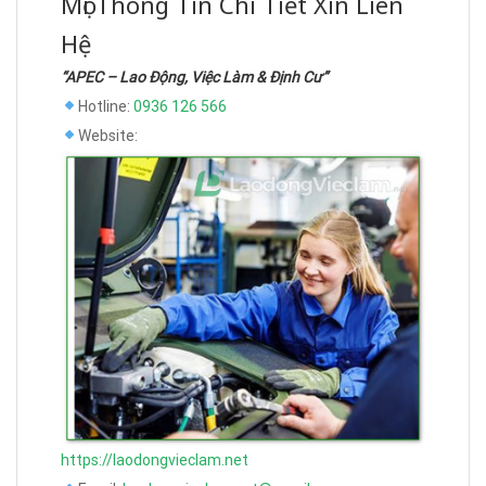
Mọi Thông Tin Chi Tiết Xin Liên
Hệ
“APEC – Lao Động, Việc Làm & Định Cư”
Hotline:
0936 126 566
Website:
https://laodongvieclam.net