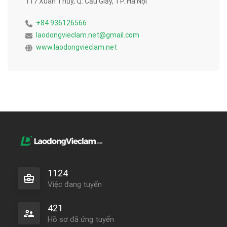
117 Xuân Thủy, Q. Cầu Giấy, TP. Hà Nội
+84 936126566
laodongvieclam.net@gmail.com
www.laodongvieclam.net
1124
Việc đang tuyển
421
Hồ sơ đã ứng tuyển