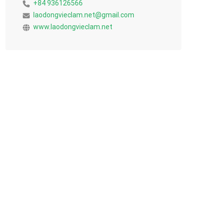
+84 936126566
laodongvieclam.net@gmail.com
www.laodongvieclam.net