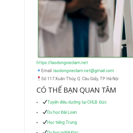
https://laodongvieclam.net
Email:
laodongvieclam.net@gmail.com
Số 117 Xuân Thủy, Q. Cầu Giấy, TP. Hà Nội
CÓ THỂ BẠN QUAN TÂM
Tuyển điều dưỡng tại CHLB. Đức
Du học Đài Loan
Học tiếng Trung
Du học nghề Đức