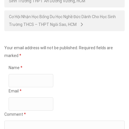
Sinh Trường THPT An Dương Vương, HCM
navigation
Cơ Hội Nhận Học Bổng Du Học Nghề Đức Dành Cho Học Sinh
Trường THCS – THPT Ngôi Sao, HCM
Your email address will not be published.
Required fields are
marked
*
Name
*
Email
*
Comment
*