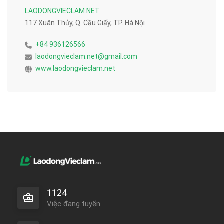
LAODONGVIECLAM.NET
117 Xuân Thủy, Q. Cầu Giấy, TP. Hà Nội
+84 936126566
laodongvieclam.net@gmail.com
www.laodongvieclam.net
1124
Việc đang tuyển