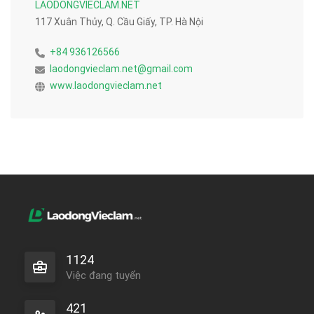
LAODONGVIECLAM.NET
117 Xuân Thủy, Q. Cầu Giấy, TP. Hà Nội
+84 936126566
laodongvieclam.net@gmail.com
www.laodongvieclam.net
1124
Việc đang tuyển
421