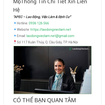
Mọi Thông Tin Chi Tiết Xin Liên
Hệ
“APEC – Lao Động, Việc Làm & Định Cư”
Hotline:
0936 126 566
Website:
https://laodongvieclam.net
Email:
laodongvieclam.net@gmail.com
Số 117 Xuân Thủy, Q. Cầu Giấy, TP. Hà Nội
CÓ THỂ BẠN QUAN TÂM