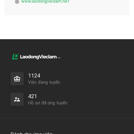
www.laodongvieclam.net
1124
Việc đang tuyển
421
Hồ sơ đã ứng tuyển