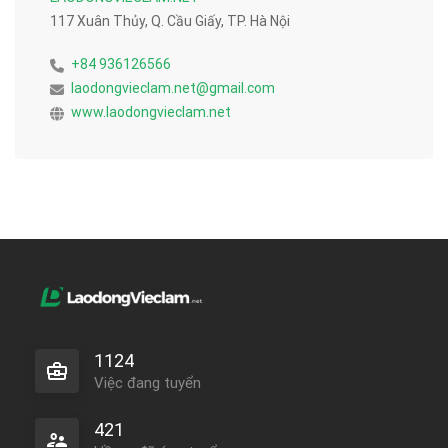
117 Xuân Thủy, Q. Cầu Giấy, TP. Hà Nội
+84 936126566
laodongvieclam.net@gmail.com
www.laodongvieclam.net
1124
Việc đang tuyển
421