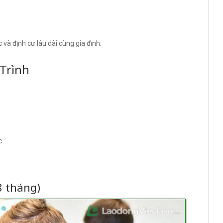
 và định cư lâu dài cùng gia đình.
Trình
c
8 tháng)