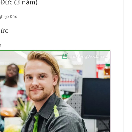
 Đức (3 năm)
nghiệp Đức
hức
n