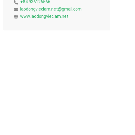
+84 936126566
laodongvieclam.net@gmail.com
www.laodongvieclam.net