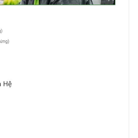
g)
hứng)
n Hệ