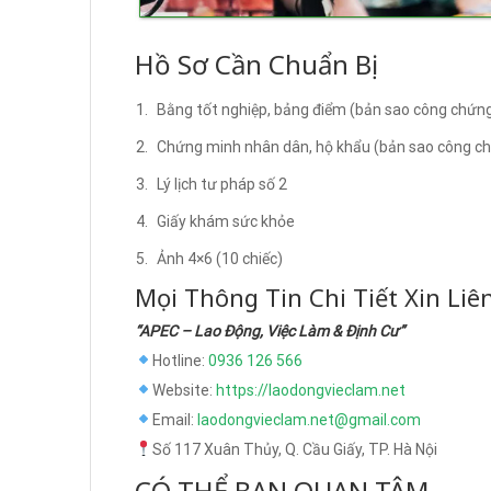
Hồ Sơ Cần Chuẩn Bị
Bằng tốt nghiệp, bảng điểm (bản sao công chứn
Chứng minh nhân dân, hộ khẩu (bản sao công c
Lý lịch tư pháp số 2
Giấy khám sức khỏe
Ảnh 4×6 (10 chiếc)
Mọi Thông Tin Chi Tiết Xin Liê
“APEC – Lao Động, Việc Làm & Định Cư”
Hotline:
0936 126 566
Website:
https://laodongvieclam.net
Email:
laodongvieclam.net@gmail.com
Số 117 Xuân Thủy, Q. Cầu Giấy, TP. Hà Nội
CÓ THỂ BẠN QUAN TÂM