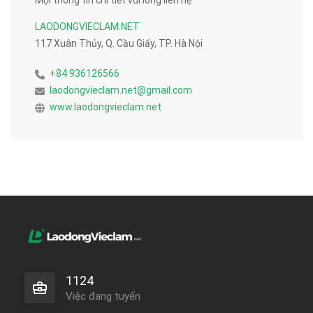
LAODONGVIECLAM.NET
117 Xuân Thủy, Q. Cầu Giấy, TP. Hà Nội
+84 936126566
laodongvieclam.net@gmail.com
www.laodongvieclam.net
1124
Việc đang tuyển