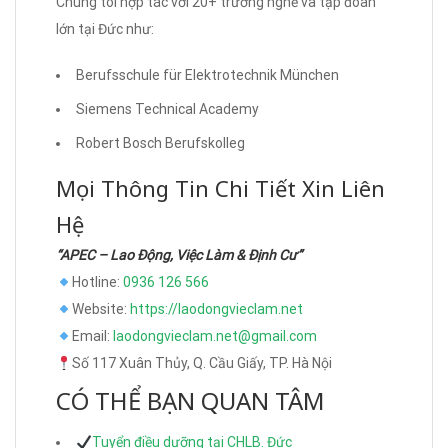
Chúng tôi hợp tác với 20+ trường nghề và tập đoàn
lớn tại Đức như:
Berufsschule für Elektrotechnik München
Siemens Technical Academy
Robert Bosch Berufskolleg
Mọi Thông Tin Chi Tiết Xin Liên
Hệ
“APEC – Lao Động, Việc Làm & Định Cư”
Hotline:
0936 126 566
Website:
https://laodongvieclam.net
Email:
laodongvieclam.net@gmail.com
Số 117 Xuân Thủy, Q. Cầu Giấy, TP. Hà Nội
CÓ THỂ BẠN QUAN TÂM
Tuyển điều dưỡng tại CHLB. Đức