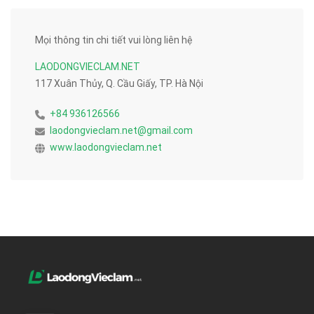
Mọi thông tin chi tiết vui lòng liên hệ
LAODONGVIECLAM.NET
117 Xuân Thủy, Q. Cầu Giấy, TP. Hà Nội
+84 936126566
laodongvieclam.net@gmail.com
www.laodongvieclam.net