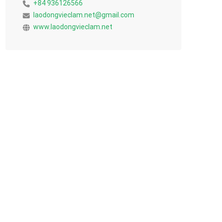
+84 936126566
laodongvieclam.net@gmail.com
www.laodongvieclam.net