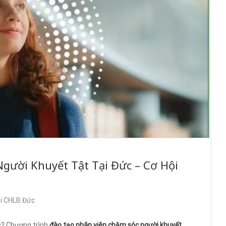
gười Khuyết Tật Tại Đức – Cơ Hội
ại CHLB Đức
ức? Chương trình
đào tạo nhân viên chăm sóc người khuyết