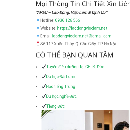
Mọi Thông Tin Chi Tiết Xin Liê
“APEC – Lao Động, Việc Làm & Định Cư”
Hotline:
0936 126 566
Website:
https://laodongvieclam.net
Email:
laodongvieclam.net@gmail.com
Số 117 Xuân Thủy, Q. Cầu Giấy, TP. Hà Nội
CÓ THỂ BẠN QUAN TÂM
Tuyển điều dưỡng tại CHLB. Đức
Du học Đài Loan
Học tiếng Trung
Du học nghề Đức
Tiếng Đức