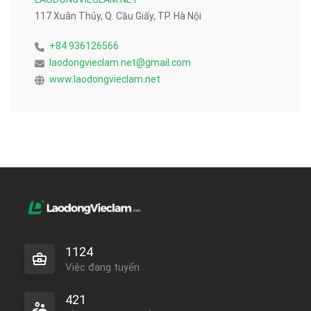
117 Xuân Thủy, Q. Cầu Giấy, TP. Hà Nội
+84 936126566
laodongvieclam.net@gmail.com
www.laodongvieclam.net
1124
Việc đang tuyển
421