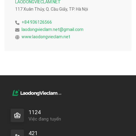
LAODONGVIECLAM.NET
117 Xuân Thủy, Q. Cầu Giấy, TP. Hà Nội
+84 936126566
laodongvieclam.net@gmail.com
www.laodongvieclam.net
1124
Việc đang tuyển
421