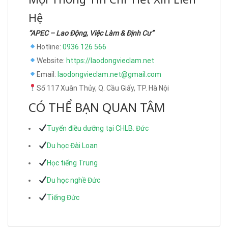
Hệ
“APEC – Lao Động, Việc Làm & Định Cư”
Hotline:
0936 126 566
Website:
https://laodongvieclam.net
Email:
laodongvieclam.net@gmail.com
Số 117 Xuân Thủy, Q. Cầu Giấy, TP. Hà Nội
CÓ THỂ BẠN QUAN TÂM
Tuyển điều dưỡng tại CHLB. Đức
Du học Đài Loan
Học tiếng Trung
Du học nghề Đức
Tiếng Đức