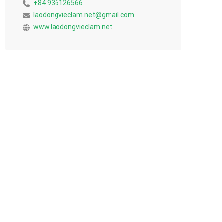
+84 936126566
laodongvieclam.net@gmail.com
www.laodongvieclam.net