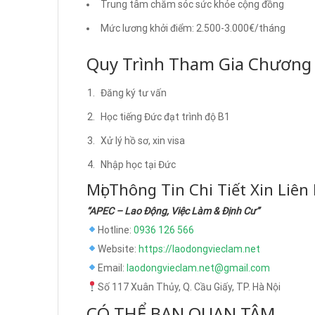
Trung tâm chăm sóc sức khỏe cộng đồng
Mức lương khởi điểm: 2.500-3.000€/tháng
Quy Trình Tham Gia Chương 
Đăng ký tư vấn
Học tiếng Đức đạt trình độ B1
Xử lý hồ sơ, xin visa
Nhập học tại Đức
Mọi Thông Tin Chi Tiết Xin Liên
“APEC – Lao Động, Việc Làm & Định Cư”
Hotline:
0936 126 566
Website:
https://laodongvieclam.net
Email:
laodongvieclam.net@gmail.com
Số 117 Xuân Thủy, Q. Cầu Giấy, TP. Hà Nội
CÓ THỂ BẠN QUAN TÂM