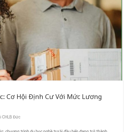
c: Cơ Hội Định Cư Với Mức Lương
ại CHLB Đức
c, chương trình du học nghề trợ lý đầu bếp đang trở thành