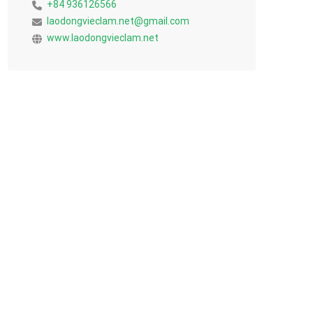
+84 936126566
laodongvieclam.net@gmail.com
www.laodongvieclam.net