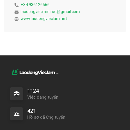
+84 936126566
laodongvieclam.net@gmail.com
www.laodongvieclam.net
1124
Việc đang tuyển
421
Hồ sơ đã ứng tuyển