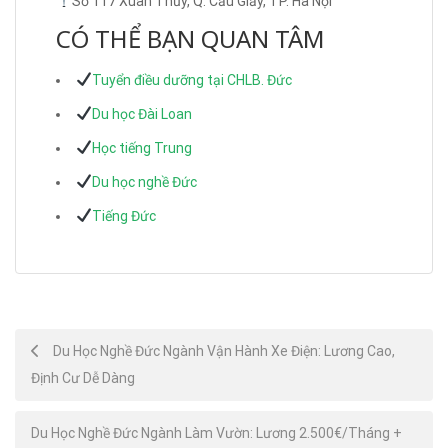
Số 117 Xuân Thủy, Q. Cầu Giấy, TP. Hà Nội
CÓ THỂ BẠN QUAN TÂM
Tuyển điều dưỡng tại CHLB. Đức
Du học Đài Loan
Học tiếng Trung
Du học nghề Đức
Tiếng Đức
Post
Du Học Nghề Đức Ngành Vận Hành Xe Điện: Lương Cao,
Định Cư Dễ Dàng
navigation
Du Học Nghề Đức Ngành Làm Vườn: Lương 2.500€/Tháng +