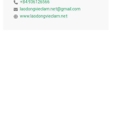
+84 936126566
laodongvieclam.net@gmail.com
www.laodongvieclam.net