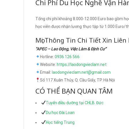
Chi Phí Du Học Nghề Vận Hà
Tổng chi phí khoảng 8.000-12.000 Euro bao gồm học 
học viên được nhận lương thực tập từ 1.000 Euro/t
Mọi Thông Tin Chi Tiết Xin Liên
“APEC – Lao Động, Việc Làm & Định Cư”
Hotline:
0936 126 566
Website:
https://laodongvieclam.net
Email:
laodongvieclam.net@gmail.com
Số 117 Xuân Thủy, Q. Cầu Giấy, TP. Hà Nội
CÓ THỂ BẠN QUAN TÂM
Tuyển điều dưỡng tại CHLB. Đức
Du học Đài Loan
Học tiếng Trung