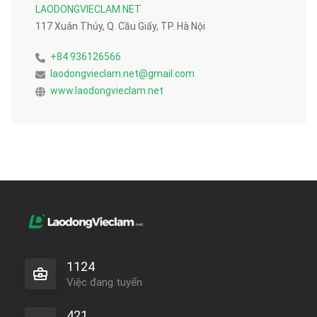
LAODONGVIECLAM.NET
117 Xuân Thủy, Q. Cầu Giấy, TP. Hà Nội
+84 936126566
laodongvieclam.net@gmail.com
www.laodongvieclam.net
1124
Việc đang tuyển
421