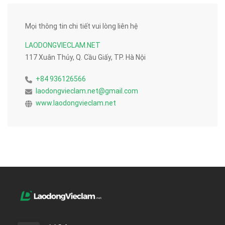
Mọi thông tin chi tiết vui lòng liên hệ
LAODONGVIECLAM.NET
117 Xuân Thủy, Q. Cầu Giấy, TP. Hà Nội
+84 936126566
laodongvieclam.net@gmail.com
www.laodongvieclam.net