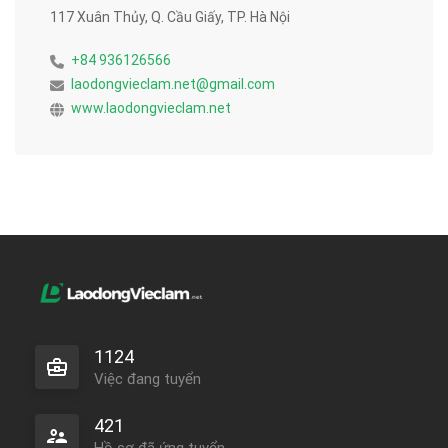
117 Xuân Thủy, Q. Cầu Giấy, TP. Hà Nội
+84 936126566
laodongvieclam.net@gmail.com
www.laodongvieclam.net
1124
Việc đang tuyển
421
Hồ sơ đã ứng tuyển