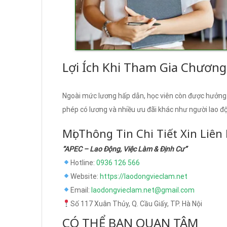
Lợi Ích Khi Tham Gia Chương
Ngoài mức lương hấp dẫn, học viên còn được hưởng c
phép có lương và nhiều ưu đãi khác như người lao đ
Mọi Thông Tin Chi Tiết Xin Liên
“APEC – Lao Động, Việc Làm & Định Cư”
Hotline:
0936 126 566
Website:
https://laodongvieclam.net
Email:
laodongvieclam.net@gmail.com
Số 117 Xuân Thủy, Q. Cầu Giấy, TP. Hà Nội
CÓ THỂ BẠN QUAN TÂM