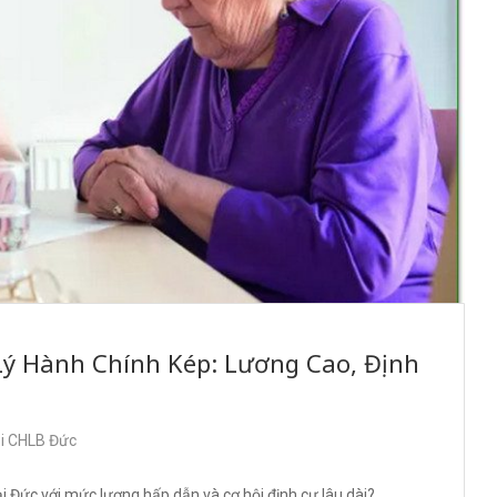
ý Hành Chính Kép: Lương Cao, Định
ại CHLB Đức
 Đức với mức lương hấp dẫn và cơ hội định cư lâu dài?