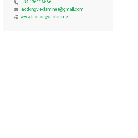
+84 936126566
laodongvieclam.net@gmail.com
www.laodongvieclam.net