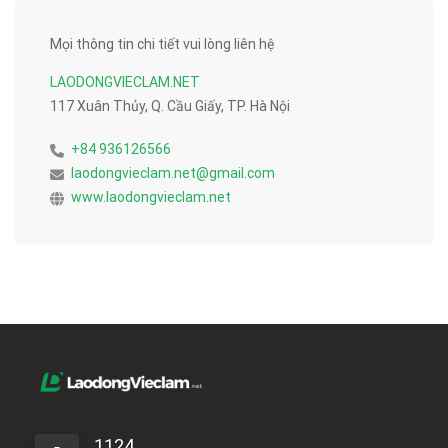
Mọi thông tin chi tiết vui lòng liên hệ
LAODONGVIECLAM.NET
117 Xuân Thủy, Q. Cầu Giấy, TP. Hà Nội
+84 936126566
laodongvieclam.net@gmail.com
www.laodongvieclam.net
1124