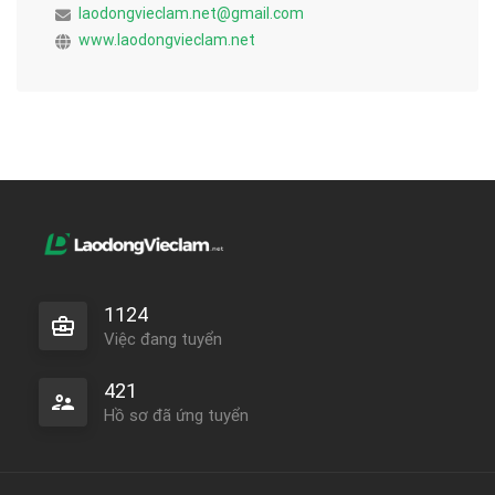
laodongvieclam.net@gmail.com
www.laodongvieclam.net
1124
Việc đang tuyển
421
Hồ sơ đã ứng tuyển