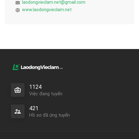
laodongvieclam.net@gmail.com
www.laodongvieclam.net
1124
Việc đang tuyển
421
Hồ sơ đã ứng tuyển