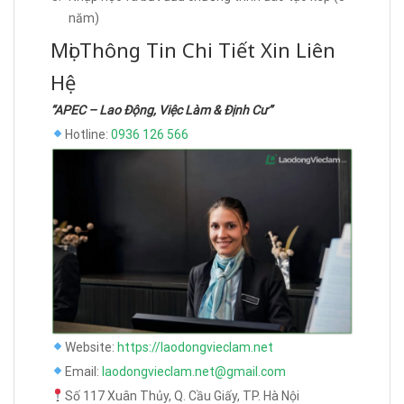
năm)
Mọi Thông Tin Chi Tiết Xin Liên
Hệ
“APEC – Lao Động, Việc Làm & Định Cư”
Hotline:
0936 126 566
Website:
https://laodongvieclam.net
Email:
laodongvieclam.net@gmail.com
Số 117 Xuân Thủy, Q. Cầu Giấy, TP. Hà Nội