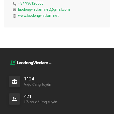
+84 936126566
laodongvieclam.net@gmail.com
www.laodongvieclam.net
1124
Việc đang tuyển
421
Hồ sơ đã ứng tuyển