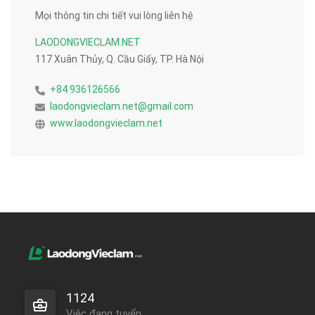
Mọi thông tin chi tiết vui lòng liên hệ
LAODONGVIECLAM.NET
117 Xuân Thủy, Q. Cầu Giấy, TP. Hà Nội
+84 936126566
laodongvieclam.net@gmail.com
www.laodongvieclam.net
1124
Việc đang tuyển