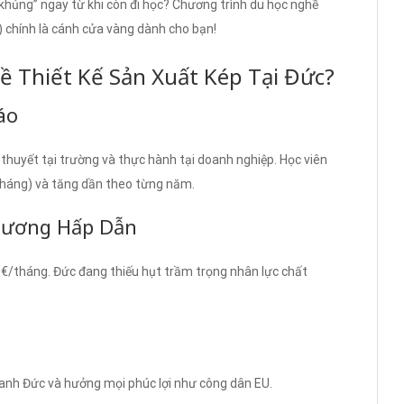
ủng” ngay từ khi còn đi học? Chương trình du học nghề
 chính là cánh cửa vàng dành cho bạn!
 Thiết Kế Sản Xuất Kép Tại Đức?
áo
thuyết tại trường và thực hành tại doanh nghiệp. Học viên
tháng) và tăng dần theo từng năm.
 Lương Hấp Dẫn
0€/tháng. Đức đang thiếu hụt trầm trọng nhân lực chất
 xanh Đức và hưởng mọi phúc lợi như công dân EU.