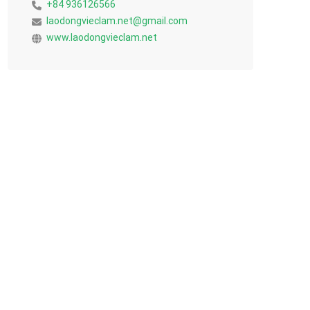
+84 936126566
laodongvieclam.net@gmail.com
www.laodongvieclam.net