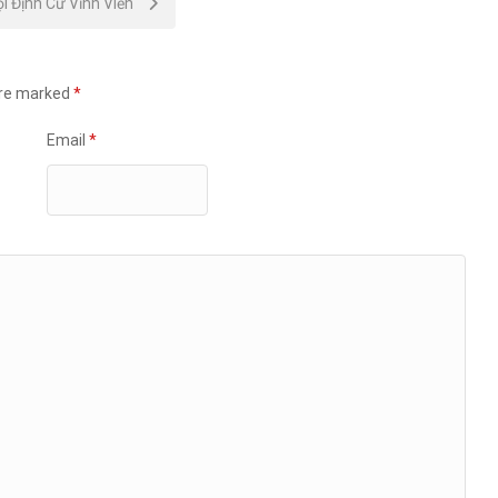
i Định Cư Vĩnh Viễn
are marked
*
Email
*