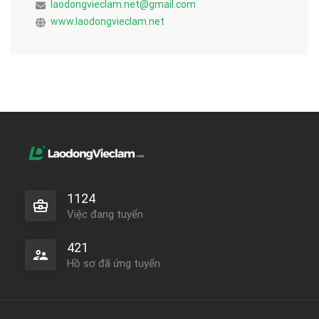
laodongvieclam.net@gmail.com
www.laodongvieclam.net
1124
Việc đang tuyển
421
Hồ sơ đã ứng tuyển