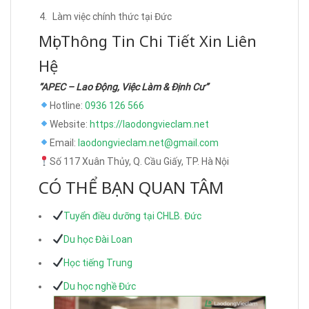
Làm việc chính thức tại Đức
Mọi Thông Tin Chi Tiết Xin Liên
Hệ
“APEC – Lao Động, Việc Làm & Định Cư”
Hotline:
0936 126 566
Website:
https://laodongvieclam.net
Email:
laodongvieclam.net@gmail.com
Số 117 Xuân Thủy, Q. Cầu Giấy, TP. Hà Nội
CÓ THỂ BẠN QUAN TÂM
Tuyển điều dưỡng tại CHLB. Đức
Du học Đài Loan
Học tiếng Trung
Du học nghề Đức