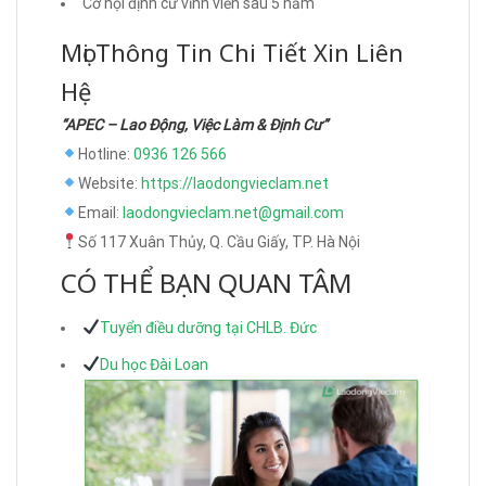
Cơ hội định cư vĩnh viễn sau 5 năm
Mọi Thông Tin Chi Tiết Xin Liên
Hệ
“APEC – Lao Động, Việc Làm & Định Cư”
Hotline:
0936 126 566
Website:
https://laodongvieclam.net
Email:
laodongvieclam.net@gmail.com
Số 117 Xuân Thủy, Q. Cầu Giấy, TP. Hà Nội
CÓ THỂ BẠN QUAN TÂM
Tuyển điều dưỡng tại CHLB. Đức
Du học Đài Loan