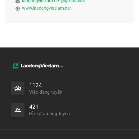
laodongvieclam.net@gmail.com
www.laodongvieclam.net
1124
Việc đang tuyển
421
Hồ sơ đã ứng tuyển