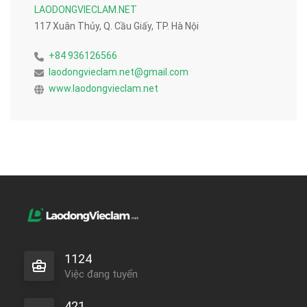
LAODONGVIECLAM.NET
117 Xuân Thủy, Q. Cầu Giấy, TP. Hà Nội
+84 936126566
laodongvieclam.net@gmail.com
www.laodongvieclam.net
1124
Việc đang tuyển
421