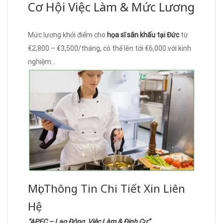
Cơ Hội Việc Làm & Mức Lương
Mức lương khởi điểm cho
họa sĩ sân khấu tại Đức
từ
€2,800 – €3,500/tháng, có thể lên tới €6,000 với kinh
nghiệm…
Mọi Thông Tin Chi Tiết Xin Liên
Hệ
“APEC – Lao Động, Việc Làm & Định Cư”