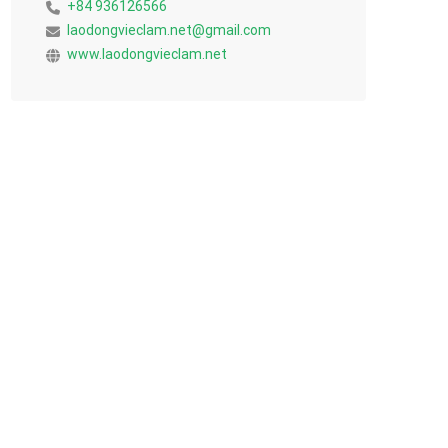
+84 936126566
laodongvieclam.net@gmail.com
www.laodongvieclam.net