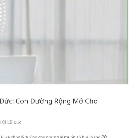
ại Đức: Con Đường Rộng Mở Cho
ại CHLB Đức
là lựa chọn lý tưởng cho những ai muốn sở hữu bằng
Cử