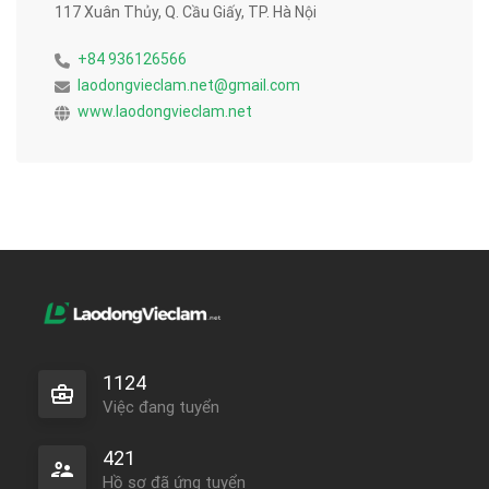
117 Xuân Thủy, Q. Cầu Giấy, TP. Hà Nội
+84 936126566
laodongvieclam.net@gmail.com
www.laodongvieclam.net
1124
Việc đang tuyển
421
Hồ sơ đã ứng tuyển