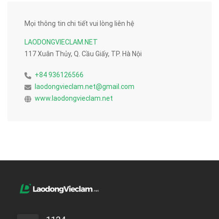
Mọi thông tin chi tiết vui lòng liên hệ
LAODONGVIECLAM.NET
117 Xuân Thủy, Q. Cầu Giấy, TP. Hà Nội
+84 936126566
laodongvieclam.net@gmail.com
www.laodongvieclam.net