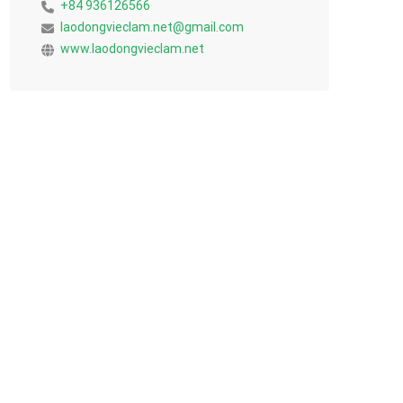
+84 936126566
laodongvieclam.net@gmail.com
www.laodongvieclam.net