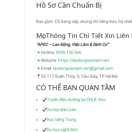
Hồ Sơ Cần Chuẩn Bị
Bao gồm: CV, bằng cấp, chứng chỉ tiếng Đức, hộ chiếu
Mọi Thông Tin Chi Tiết Xin Liên
“APEC – Lao Động, Việc Làm & Định Cư”
Hotline:
0936 126 566
Website:
https://laodongvieclam.net
Email:
laodongvieclam.net@gmail.com
Số 117 Xuân Thủy, Q. Cầu Giấy, TP. Hà Nội
CÓ THỂ BẠN QUAN TÂM
Tuyển điều dưỡng tại CHLB. Đức
Du học Đài Loan
Học tiếng Trung
Du học nghề Đức