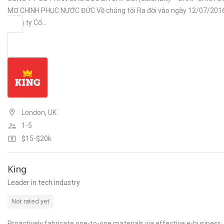
MƠ CHINH PHỤC NƯỚC ĐỨC Về chúng tôi Ra đời vào ngày 12/07/201
Công ty Cổ…
London, UK
1-5
$15-$20k
King
Leader in tech industry
Not rated yet
Proactively fabricate one-to-one materials via effective e-business.