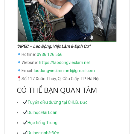
“APEC – Lao Động, Việc Làm & Định Cư”
Hotline:
0936 126 566
Website:
https://laodongvieclam.net
Email:
laodongvieclam.net@gmail.com
Số 117 Xuân Thủy, Q. Cầu Giấy, TP. Hà Nội
CÓ THỂ BẠN QUAN TÂM
Tuyển điều dưỡng tại CHLB. Đức
Du học Đài Loan
Học tiếng Trung
Du học nghề Đức