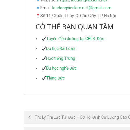
Website:
https://laodongvieclam.net
Email:
laodongvieclam.net@gmail.com
Số 117 Xuân Thủy, Q. Cầu Giấy, TP. Hà Nội
CÓ THỂ BẠN QUAN TÂM
Tuyển điều dưỡng tại CHLB. Đức
Du học Đài Loan
Học tiếng Trung
Du học nghề Đức
Tiếng Đức
Post
Trợ Lý Thị Lực Tại Đức – Cơ Hội Định Cư Lương Cao 
navigation