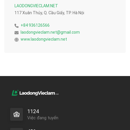
LAODONGVIECLAM.NET
117 Xuân Thủy, Q. Cầu Giấy, TP. Hà Nội
+84 936126566
laodongvieclam.net@gmail.com
www.laodongvieclam.net
1124
Việc đang tuyển