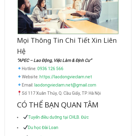
Mọi Thông Tin Chi Tiết Xin Liên
Hệ
“APEC – Lao Động, Việc Làm & Định Cư”
Hotline:
0936 126 566
Website:
https://laodongvieclam.net
Email:
laodongvieclam.net@gmail.com
Số 117 Xuân Thủy, Q. Cầu Giấy, TP. Hà Nội
CÓ THỂ BẠN QUAN TÂM
Tuyển điều dưỡng tại CHLB. Đức
Du học Đài Loan