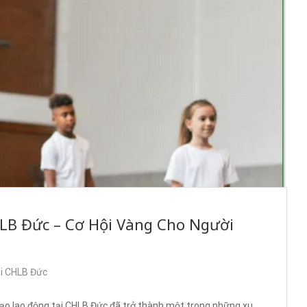
HLB Đức – Cơ Hội Vàng Cho Người
ại CHLB Đức
ạo lao động tại CHLB Đức đã trở thành một trong những xu