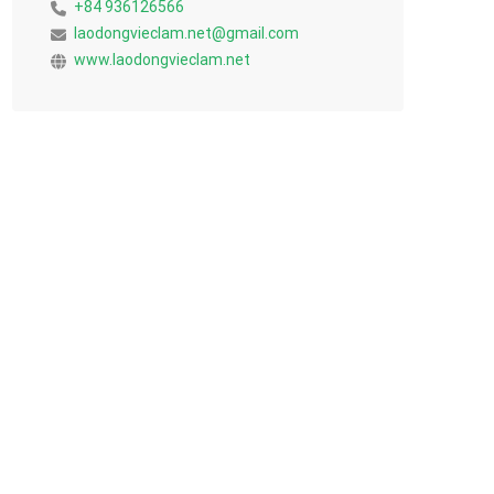
+84 936126566
laodongvieclam.net@gmail.com
www.laodongvieclam.net