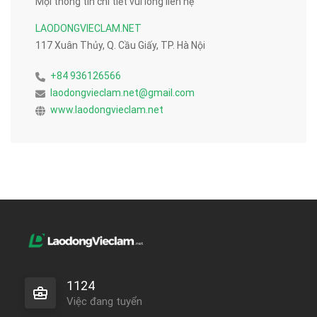
Mọi thông tin chi tiết vui lòng liên hệ
LAODONGVIECLAM.NET
117 Xuân Thủy, Q. Cầu Giấy, TP. Hà Nội
+84 936126566
laodongvieclam.net@gmail.com
www.laodongvieclam.net
1124
Việc đang tuyển