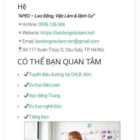
Hệ
“APEC – Lao Động, Việc Làm & Định Cư”
Hotline:
0936 126 566
Website:
https://laodongvieclam.net
Email:
laodongvieclam.net@gmail.com
Số 117 Xuân Thủy, Q. Cầu Giấy, TP. Hà Nội
CÓ THỂ BẠN QUAN TÂM
Tuyển điều dưỡng tại CHLB. Đức
Du học Đài Loan
Học tiếng Trung
Du học nghề Đức
Tiếng Đức