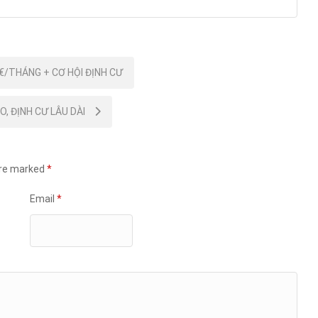
0€/THÁNG + CƠ HỘI ĐỊNH CƯ
O, ĐỊNH CƯ LÂU DÀI
are marked
*
Email
*