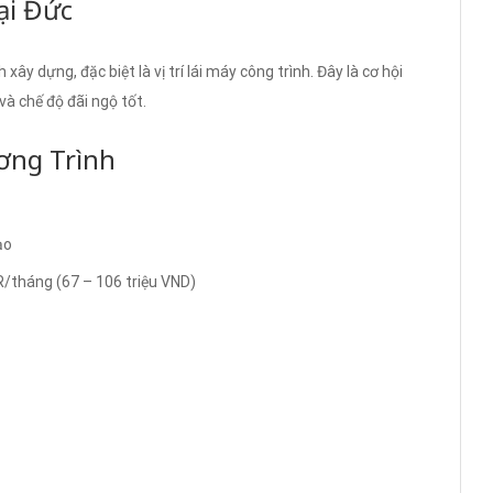
ại Đức
y dựng, đặc biệt là vị trí lái máy công trình. Đây là cơ hội
à chế độ đãi ngộ tốt.
ơng Trình
ạo
/tháng (67 – 106 triệu VND)