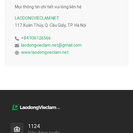
Mọi thông tin chi tiết vui lòng liên hệ
LAODONGVIECLAM.NET
117 Xuân Thủy, Q. Cầu Giấy, TP. Hà Nội
+84 936126566
laodongvieclam.net@gmail.com
www.laodongvieclam.net
1124
Việc đang tuyển