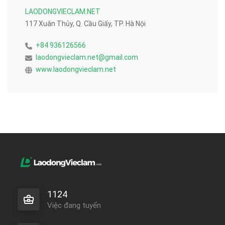
LAODONGVIECLAM.NET
117 Xuân Thủy, Q. Cầu Giấy, TP. Hà Nội
+84 936126566
laodongvieclam.net@gmail.com
www.laodongvieclam.net
1124
Việc đang tuyển