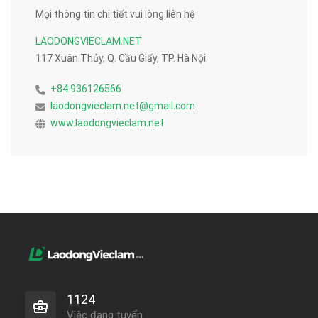
Mọi thông tin chi tiết vui lòng liên hệ
LAODONGVIECLAM.NET
117 Xuân Thủy, Q. Cầu Giấy, TP. Hà Nội
+84 936126566
laodongvieclam.net@gmail.com
www.laodongvieclam.net
1124
Việc đang tuyển