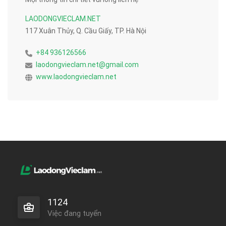
LAODONGVIECLAM.NET
117 Xuân Thủy, Q. Cầu Giấy, TP. Hà Nội
+84 936126566
laodongvieclam.net@gmail.com
www.laodongvieclam.net
1124
Việc đang tuyển