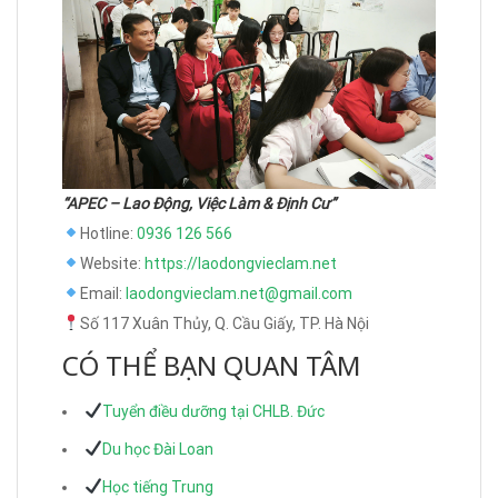
“APEC – Lao Động, Việc Làm & Định Cư”
Hotline:
0936 126 566
Website:
https://laodongvieclam.net
Email:
laodongvieclam.net@gmail.com
Số 117 Xuân Thủy, Q. Cầu Giấy, TP. Hà Nội
CÓ THỂ BẠN QUAN TÂM
Tuyển điều dưỡng tại CHLB. Đức
Du học Đài Loan
Học tiếng Trung